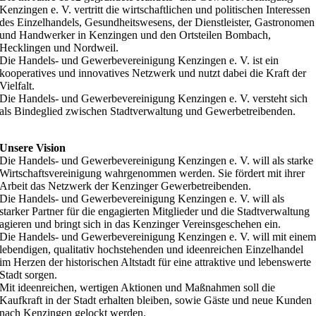
Kenzingen e. V. vertritt die wirtschaftlichen und politischen Interessen
des Einzelhandels, Gesundheitswesens, der Dienstleister, Gastronomen
und Handwerker in Kenzingen und den Ortsteilen Bombach,
Hecklingen und Nordweil.
Die Handels- und Gewerbevereinigung Kenzingen e. V. ist ein
kooperatives und innovatives Netzwerk und nutzt dabei die Kraft der
Vielfalt.
Die Handels- und Gewerbevereinigung Kenzingen e. V. versteht sich
als Bindeglied zwischen Stadtverwaltung und Gewerbetreibenden.
Unsere Vision
Die Handels- und Gewerbevereinigung Kenzingen e. V. will als starke
Wirtschaftsvereinigung wahrgenommen werden. Sie fördert mit ihrer
Arbeit das Netzwerk der Kenzinger Gewerbetreibenden.
Die Handels- und Gewerbevereinigung Kenzingen e. V. will als
starker Partner für die engagierten Mitglieder und die Stadtverwaltung
agieren und bringt sich in das Kenzinger Vereinsgeschehen ein.
Die Handels- und Gewerbevereinigung Kenzingen e. V. will mit eine
lebendigen, qualitativ hochstehenden und ideenreichen Einzelhandel
im Herzen der historischen Altstadt für eine attraktive und lebenswerte
Stadt sorgen.
Mit ideenreichen, wertigen Aktionen und Maßnahmen soll die
Kaufkraft in der Stadt erhalten bleiben, sowie Gäste und neue Kunden
nach Kenzingen gelockt werden.