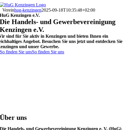
Zum
Inhalt
Verein
hug-kenzingen
2025-09-18T10:35:48+02:00
springen
HuG Kenzingen e.V.
Die Handels- und Gewerbevereinigung
Kenzingen e.V.
ir sind für Sie aktiv in Kenzingen und bieten Ihnen ein
eichhaltiges Angebot. Besuchen Sie uns jetzt und entdecken Sie
enzingen und unser Gewerbe.
So finden Sie uns
So finden Sie uns
Über uns
Die Handels- und Gewerbevereinigung Kenzingen e. V. (HuG)