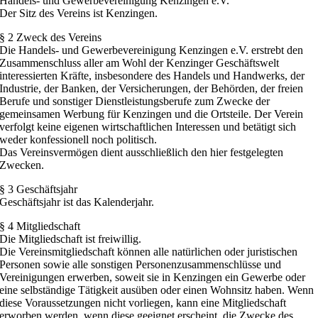
Handels- und Gewerbevereinigung Kenzingen e.V.
Der Sitz des Vereins ist Kenzingen.
§ 2 Zweck des Vereins
Die Handels- und Gewerbevereinigung Kenzingen e.V. erstrebt den
Zusammenschluss aller am Wohl der Kenzinger Geschäftswelt
interessierten Kräfte, insbesondere des Handels und Handwerks, der
Industrie, der Banken, der Versicherungen, der Behörden, der freien
Berufe und sonstiger Dienstleistungsberufe zum Zwecke der
gemeinsamen Werbung für Kenzingen und die Ortsteile. Der Verein
verfolgt keine eigenen wirtschaftlichen Interessen und betätigt sich
weder konfessionell noch politisch.
Das Vereinsvermögen dient ausschließlich den hier festgelegten
Zwecken.
§ 3 Geschäftsjahr
Geschäftsjahr ist das Kalenderjahr.
§ 4 Mitgliedschaft
Die Mitgliedschaft ist freiwillig.
Die Vereinsmitgliedschaft können alle natürlichen oder juristischen
Personen sowie alle sonstigen Personenzusammenschlüsse und
Vereinigungen erwerben, soweit sie in Kenzingen ein Gewerbe oder
eine selbständige Tätigkeit ausüben oder einen Wohnsitz haben. Wenn
diese Voraussetzungen nicht vorliegen, kann eine Mitgliedschaft
erworben werden, wenn diese geeignet erscheint, die Zwecke des