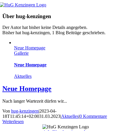
Zum
Inhalt
springen
Über
hug-kenzingen
Der Autor hat bisher keine Details angegeben.
Bisher hat hug-kenzingen, 1 Blog Beiträge geschrieben.
Neue Homepage
Gallerie
Neue Homepage
Aktuelles
Neue Homepage
Nach langer Wartezeit dürfen wir...
Von
hug-kenzingen
|
2023-04-
18T11:45:14+02:00
31.03.2023
|
Aktuelles
|
0 Kommentare
Weiterlesen