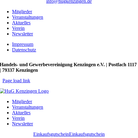
info@hugkenzingen.de
Mitglieder
Veranstaltungen
Aktuelles
Verein
Newsletter
Impressum
Datenschutz
Handels- und Gewerbevereinigung Kenzingen e.V. | Postfach 1117
| 79337 Kenzingen
Page load link
Mitglieder
Veranstaltungen
Aktuelles
Verein
Newsletter
Einkaufsgutschein
Einkaufsgutschein