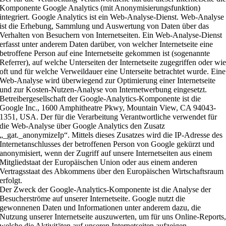
Komponente Google Analytics (mit Anonymisierungsfunktion)
integriert. Google Analytics ist ein Web-Analyse-Dienst. Web-Analyse
ist die Erhebung, Sammlung und Auswertung von Daten über das
Verhalten von Besuchern von Internetseiten. Ein Web-Analyse-Dienst
erfasst unter anderem Daten darüber, von welcher Internetseite eine
betroffene Person auf eine Internetseite gekommen ist (sogenannte
Referrer), auf welche Unterseiten der Internetseite zugegriffen oder wi
oft und für welche Verweildauer eine Unterseite betrachtet wurde. Eine
Web-Analyse wird überwiegend zur Optimierung einer Internetseite
und zur Kosten-Nutzen-Analyse von Internetwerbung eingesetzt.
Betreibergesellschaft der Google-Analytics-Komponente ist die
Google Inc., 1600 Amphitheatre Pkwy, Mountain View, CA 94043-
1351, USA. Der für die Verarbeitung Verantwortliche verwendet für
die Web-Analyse über Google Analytics den Zusatz
„_gat._anonymizeIp“. Mittels dieses Zusatzes wird die IP-Adresse des
Internetanschlusses der betroffenen Person von Google gekürzt und
anonymisiert, wenn der Zugriff auf unsere Internetseiten aus einem
Mitgliedstaat der Europäischen Union oder aus einem anderen
Vertragsstaat des Abkommens über den Europäischen Wirtschaftsraum
erfolgt.
Der Zweck der Google-Analytics-Komponente ist die Analyse der
Besucherströme auf unserer Internetseite. Google nutzt die
gewonnenen Daten und Informationen unter anderem dazu, die
Nutzung unserer Internetseite auszuwerten, um für uns Online-Reports
welche die Aktivitäten auf unseren Internetseiten aufzeigen,