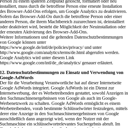
Person zu einem späteren Zeitpunkt gelöscht, formatiert oder neu
installiert, muss durch die betroffene Person eine erneute Installation
des Browser-Add-Ons erfolgen, um Google Analytics zu deaktivieren.
Sofern das Browser-Add-On durch die betroffene Person oder einer
anderen Person, die ihrem Machtbereich zuzurechnen ist, deinstalliert
oder deaktiviert wird, besteht die Möglichkeit der Neuinstallation oder
der erneuten Aktivierung des Browser-Add-Ons.
Weitere Informationen und die geltenden Datenschutzbestimmungen
von Google können unter
https://www.google.de/intl/de/policies/privacy/ und unter
http://www.google.com/analytics/terms/de.html abgerufen werden.
Google Analytics wird unter diesem Link
https://www.google.com/intl/de_de/analytics/ genauer erläutert.
12. Datenschutzbestimmungen zu Einsatz und Verwendung von
Google-AdWords
Der für die Verarbeitung Verantwortliche hat auf dieser Internetseite
Google AdWords integriert. Google AdWords ist ein Dienst zur
Internetwerbung, der es Werbetreibenden gestattet, sowohl Anzeigen i
den Suchmaschinenergebnissen von Google als auch im Google-
Werbenetzwerk zu schalten. Google AdWords ermöglicht es einem
Werbetreibenden, vorab bestimmte Schlüsselwörter festzulegen, mittels
derer eine Anzeige in den Suchmaschinenergebnissen von Google
ausschließlich dann angezeigt wird, wenn der Nutzer mit der
Suchmaschine ein schlüsselwortrelevantes Suchergebnis abruft. Im