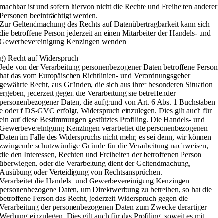
machbar ist und sofern hiervon nicht die Rechte und Freiheiten anderer
Personen beeinträchtigt werden.
Zur Geltendmachung des Rechts auf Datenübertragbarkeit kann sich
die betroffene Person jederzeit an einen Mitarbeiter der Handels- und
Gewerbevereinigung Kenzingen wenden.
g) Recht auf Widerspruch
Jede von der Verarbeitung personenbezogener Daten betroffene Person
hat das vom Europäischen Richtlinien- und Verordnungsgeber
gewährte Recht, aus Gründen, die sich aus ihrer besonderen Situation
ergeben, jederzeit gegen die Verarbeitung sie betreffender
personenbezogener Daten, die aufgrund von Art. 6 Abs. 1 Buchstaben
e oder f DS-GVO erfolgt, Widerspruch einzulegen. Dies gilt auch für
ein auf diese Bestimmungen gestütztes Profiling. Die Handels- und
Gewerbevereinigung Kenzingen verarbeitet die personenbezogenen
Daten im Falle des Widerspruchs nicht mehr, es sei denn, wir können
zwingende schutzwürdige Gründe für die Verarbeitung nachweisen,
die den Interessen, Rechten und Freiheiten der betroffenen Person
überwiegen, oder die Verarbeitung dient der Geltendmachung,
Ausübung oder Verteidigung von Rechtsansprüchen.
Verarbeitet die Handels- und Gewerbevereinigung Kenzingen
personenbezogene Daten, um Direktwerbung zu betreiben, so hat die
betroffene Person das Recht, jederzeit Widerspruch gegen die
Verarbeitung der personenbezogenen Daten zum Zwecke derartiger
Werbung einzulegen. Dies gilt auch für das Profiling, soweit es mit