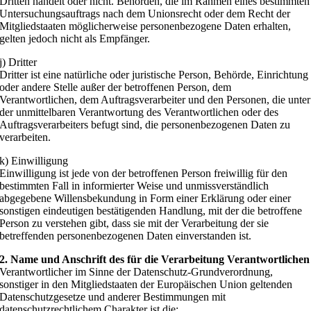
Dritten handelt oder nicht. Behörden, die im Rahmen eines bestimmten
Untersuchungsauftrags nach dem Unionsrecht oder dem Recht der
Mitgliedstaaten möglicherweise personenbezogene Daten erhalten,
gelten jedoch nicht als Empfänger.
j) Dritter
Dritter ist eine natürliche oder juristische Person, Behörde, Einrichtung
oder andere Stelle außer der betroffenen Person, dem
Verantwortlichen, dem Auftragsverarbeiter und den Personen, die unter
der unmittelbaren Verantwortung des Verantwortlichen oder des
Auftragsverarbeiters befugt sind, die personenbezogenen Daten zu
verarbeiten.
k) Einwilligung
Einwilligung ist jede von der betroffenen Person freiwillig für den
bestimmten Fall in informierter Weise und unmissverständlich
abgegebene Willensbekundung in Form einer Erklärung oder einer
sonstigen eindeutigen bestätigenden Handlung, mit der die betroffene
Person zu verstehen gibt, dass sie mit der Verarbeitung der sie
betreffenden personenbezogenen Daten einverstanden ist.
2. Name und Anschrift des für die Verarbeitung Verantwortlichen
Verantwortlicher im Sinne der Datenschutz-Grundverordnung,
sonstiger in den Mitgliedstaaten der Europäischen Union geltenden
Datenschutzgesetze und anderer Bestimmungen mit
datenschutzrechtlichem Charakter ist die: