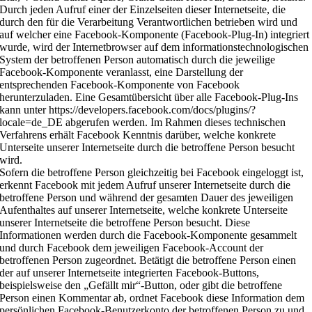
Durch jeden Aufruf einer der Einzelseiten dieser Internetseite, die
durch den für die Verarbeitung Verantwortlichen betrieben wird und
auf welcher eine Facebook-Komponente (Facebook-Plug-In) integriert
wurde, wird der Internetbrowser auf dem informationstechnologischen
System der betroffenen Person automatisch durch die jeweilige
Facebook-Komponente veranlasst, eine Darstellung der
entsprechenden Facebook-Komponente von Facebook
herunterzuladen. Eine Gesamtübersicht über alle Facebook-Plug-Ins
kann unter https://developers.facebook.com/docs/plugins/?
locale=de_DE abgerufen werden. Im Rahmen dieses technischen
Verfahrens erhält Facebook Kenntnis darüber, welche konkrete
Unterseite unserer Internetseite durch die betroffene Person besucht
wird.
Sofern die betroffene Person gleichzeitig bei Facebook eingeloggt ist,
erkennt Facebook mit jedem Aufruf unserer Internetseite durch die
betroffene Person und während der gesamten Dauer des jeweiligen
Aufenthaltes auf unserer Internetseite, welche konkrete Unterseite
unserer Internetseite die betroffene Person besucht. Diese
Informationen werden durch die Facebook-Komponente gesammelt
und durch Facebook dem jeweiligen Facebook-Account der
betroffenen Person zugeordnet. Betätigt die betroffene Person einen
der auf unserer Internetseite integrierten Facebook-Buttons,
beispielsweise den „Gefällt mir“-Button, oder gibt die betroffene
Person einen Kommentar ab, ordnet Facebook diese Information dem
persönlichen Facebook-Benutzerkonto der betroffenen Person zu und