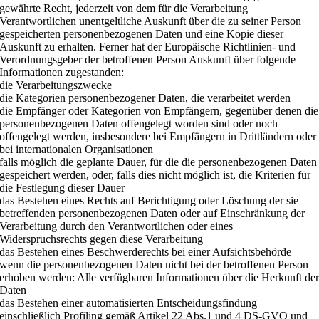
gewährte Recht, jederzeit von dem für die Verarbeitung
Verantwortlichen unentgeltliche Auskunft über die zu seiner Person
gespeicherten personenbezogenen Daten und eine Kopie dieser
Auskunft zu erhalten. Ferner hat der Europäische Richtlinien- und
Verordnungsgeber der betroffenen Person Auskunft über folgende
Informationen zugestanden:
die Verarbeitungszwecke
die Kategorien personenbezogener Daten, die verarbeitet werden
die Empfänger oder Kategorien von Empfängern, gegenüber denen die
personenbezogenen Daten offengelegt worden sind oder noch
offengelegt werden, insbesondere bei Empfängern in Drittländern oder
bei internationalen Organisationen
falls möglich die geplante Dauer, für die die personenbezogenen Daten
gespeichert werden, oder, falls dies nicht möglich ist, die Kriterien für
die Festlegung dieser Dauer
das Bestehen eines Rechts auf Berichtigung oder Löschung der sie
betreffenden personenbezogenen Daten oder auf Einschränkung der
Verarbeitung durch den Verantwortlichen oder eines
Widerspruchsrechts gegen diese Verarbeitung
das Bestehen eines Beschwerderechts bei einer Aufsichtsbehörde
wenn die personenbezogenen Daten nicht bei der betroffenen Person
erhoben werden: Alle verfügbaren Informationen über die Herkunft de
Daten
das Bestehen einer automatisierten Entscheidungsfindung
einschließlich Profiling gemäß Artikel 22 Abs.1 und 4 DS-GVO und