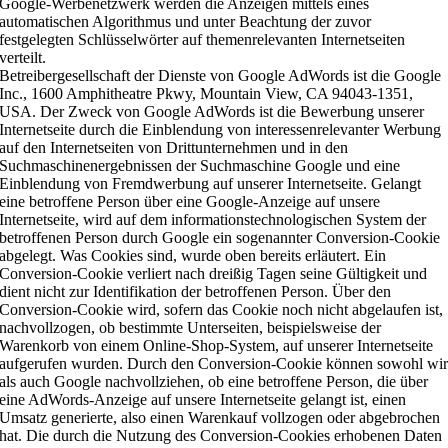
Google-Werbenetzwerk werden die Anzeigen mittels eines
automatischen Algorithmus und unter Beachtung der zuvor
festgelegten Schlüsselwörter auf themenrelevanten Internetseiten
verteilt.
Betreibergesellschaft der Dienste von Google AdWords ist die Google
Inc., 1600 Amphitheatre Pkwy, Mountain View, CA 94043-1351,
USA. Der Zweck von Google AdWords ist die Bewerbung unserer
Internetseite durch die Einblendung von interessenrelevanter Werbung
auf den Internetseiten von Drittunternehmen und in den
Suchmaschinenergebnissen der Suchmaschine Google und eine
Einblendung von Fremdwerbung auf unserer Internetseite. Gelangt
eine betroffene Person über eine Google-Anzeige auf unsere
Internetseite, wird auf dem informationstechnologischen System der
betroffenen Person durch Google ein sogenannter Conversion-Cookie
abgelegt. Was Cookies sind, wurde oben bereits erläutert. Ein
Conversion-Cookie verliert nach dreißig Tagen seine Gültigkeit und
dient nicht zur Identifikation der betroffenen Person. Über den
Conversion-Cookie wird, sofern das Cookie noch nicht abgelaufen ist,
nachvollzogen, ob bestimmte Unterseiten, beispielsweise der
Warenkorb von einem Online-Shop-System, auf unserer Internetseite
aufgerufen wurden. Durch den Conversion-Cookie können sowohl wi
als auch Google nachvollziehen, ob eine betroffene Person, die über
eine AdWords-Anzeige auf unsere Internetseite gelangt ist, einen
Umsatz generierte, also einen Warenkauf vollzogen oder abgebrochen
hat. Die durch die Nutzung des Conversion-Cookies erhobenen Daten