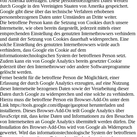
von Amerika übertragen. Diese personenbezogenen Daten werden
durch Google in den Vereinigten Staaten von Amerika gespeichert.
Google gibt diese über das technische Verfahren erhobenen
personenbezogenen Daten unter Umständen an Dritte weiter.
Die betroffene Person kann die Setzung von Cookies durch unsere
Internetseite, wie oben bereits dargestellt, jederzeit mittels einer
entsprechenden Einstellung des genutzten Internetbrowsers verhindern
und damit der Setzung von Cookies dauerhaft widersprechen. Eine
solche Einstellung des genutzten Internetbrowsers würde auch
verhindern, dass Google ein Cookie auf dem
informationstechnologischen System der betroffenen Person setzt.
Zudem kann ein von Google Analytics bereits gesetzter Cookie
jederzeit über den Internetbrowser oder andere Softwareprogramme
gelöscht werden.
Ferner besteht für die betroffene Person die Möglichkeit, einer
Erfassung der durch Google Analytics erzeugten, auf eine Nutzung
dieser Internetseite bezogenen Daten sowie der Verarbeitung dieser
Daten durch Google zu widersprechen und eine solche zu verhindern.
Hierzu muss die betroffene Person ein Browser-Add-On unter dem
Link https://tools.google.com/dlpage/gaoptout herunterladen und
installieren. Dieses Browser-Add-On teilt Google Analytics über
JavaScript mit, dass keine Daten und Informationen zu den Besuchen
von Internetseiten an Google Analytics übermittelt werden dürfen. Die
Installation des Browser-Add-Ons wird von Google als Widerspruch
gewertet. Wird das informationstechnologische System der betroffenen