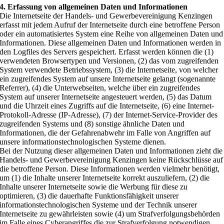
4. Erfassung von allgemeinen Daten und Informationen
Die Internetseite der Handels- und Gewerbevereinigung Kenzingen
erfasst mit jedem Aufruf der Internetseite durch eine betroffene Person
oder ein automatisiertes System eine Reihe von allgemeinen Daten und
Informationen. Diese allgemeinen Daten und Informationen werden in
den Logfiles des Servers gespeichert. Erfasst werden können die (1)
verwendeten Browsertypen und Versionen, (2) das vom zugreifenden
System verwendete Betriebssystem, (3) die Internetseite, von welcher
ein zugreifendes System auf unsere Internetseite gelangt (sogenannte
Referrer), (4) die Unterwebseiten, welche über ein zugreifendes
System auf unserer Internetseite angesteuert werden, (5) das Datum
und die Uhrzeit eines Zugriffs auf die Internetseite, (6) eine Internet-
Protokoll-Adresse (IP-Adresse), (7) der Internet-Service-Provider des
zugreifenden Systems und (8) sonstige ähnliche Daten und
Informationen, die der Gefahrenabwehr im Falle von Angriffen auf
unsere informationstechnologischen Systeme dienen.
Bei der Nutzung dieser allgemeinen Daten und Informationen zieht die
Handels- und Gewerbevereinigung Kenzingen keine Rückschlüsse auf
die betroffene Person. Diese Informationen werden vielmehr benötigt,
um (1) die Inhalte unserer Internetseite korrekt auszuliefern, (2) die
Inhalte unserer Internetseite sowie die Werbung für diese zu
optimieren, (3) die dauerhafte Funktionsfähigkeit unserer
informationstechnologischen Systeme und der Technik unserer
Internetseite zu gewährleisten sowie (4) um Strafverfolgungsbehörden
im Falle eines Cyberangriffes die zur Strafverfolgung notwendigen