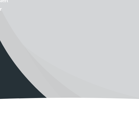
iert
r