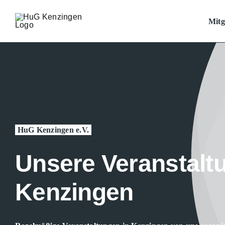
Zum
Inhalt
Mitg
springen
HuG Kenzingen e.V.
Unsere Veranstalt
Kenzingen