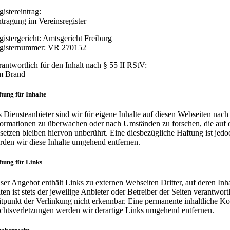
gistereintrag:
ntragung im Vereinsregister
gistergericht: Amtsgericht Freiburg
gisternummer: VR 270152
rantwortlich für den Inhalt nach § 55 II RStV:
m Brand
tung für Inhalte
s Diensteanbieter sind wir für eigene Inhalte auf diesen Webseiten nach
formationen zu überwachen oder nach Umständen zu forschen, die auf e
setzen bleiben hiervon unberührt. Eine diesbezügliche Haftung ist je
rden wir diese Inhalte umgehend entfernen.
tung für Links
ser Angebot enthält Links zu externen Webseiten Dritter, auf deren Inh
iten ist stets der jeweilige Anbieter oder Betreiber der Seiten verantw
itpunkt der Verlinkung nicht erkennbar. Eine permanente inhaltliche Ko
chtsverletzungen werden wir derartige Links umgehend entfernen.