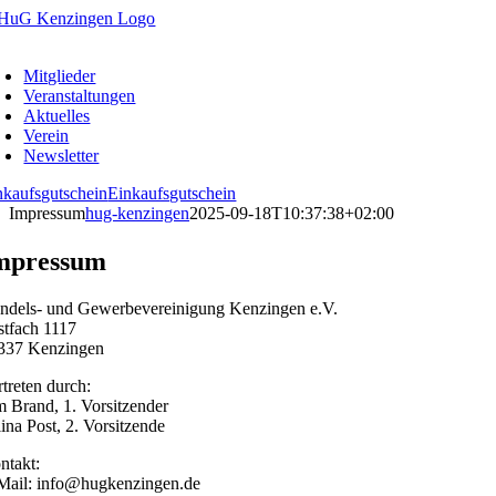
Zum
Inhalt
oggle
springen
avigation
Mitglieder
Veranstaltungen
Aktuelles
Verein
Newsletter
nkaufsgutschein
Einkaufsgutschein
Impressum
hug-kenzingen
2025-09-18T10:37:38+02:00
mpressum
ndels- und Gewerbevereinigung Kenzingen e.V.
stfach 1117
337 Kenzingen
rtreten durch:
m Brand, 1. Vorsitzender
lina Post, 2. Vorsitzende
ntakt:
Mail: info@hugkenzingen.de